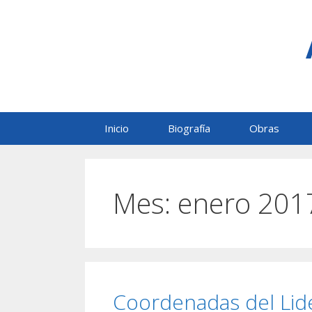
Saltar
al
contenido
Inicio
Biografía
Obras
Mes:
enero 201
Coordenadas del Lid